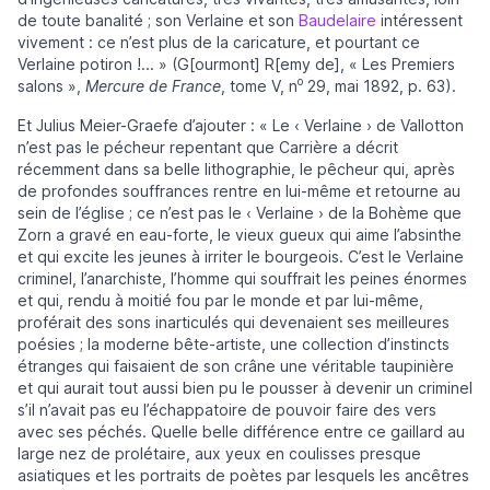
de toute banalité ; son Verlaine et son
Baudelaire
intéressent
vivement : ce n’est plus de la caricature, et pourtant ce
Verlaine potiron !... » (G[ourmont] R[emy de], « Les Premiers
o
salons »,
Mercure de France
, tome V, n
29, mai 1892, p. 63).
Et Julius Meier-Graefe d’ajouter : « Le ‹ Verlaine › de Vallotton
n’est pas le pécheur repentant que Carrière a décrit
récemment dans sa belle lithographie, le pêcheur qui, après
de profondes souffrances rentre en lui‑même et retourne au
sein de l’église ; ce n’est pas le ‹ Verlaine › de la Bohème que
Zorn a gravé en eau‑forte, le vieux gueux qui aime l’absinthe
et qui excite les jeunes à irriter le bourgeois. C’est le Verlaine
criminel, l’anarchiste, l’homme qui souffrait les peines énormes
et qui, rendu à moitié fou par le monde et par lui‑même,
proférait des sons inarticulés qui devenaient ses meilleures
poésies ; la moderne bête‑artiste, une collection d’instincts
étranges qui faisaient de son crâne une véritable taupinière
et qui aurait tout aussi bien pu le pousser à devenir un criminel
s’il n’avait pas eu l’échappatoire de pouvoir faire des vers
avec ses péchés. Quelle belle différence entre ce gaillard au
large nez de prolétaire, aux yeux en coulisses presque
asiatiques et les portraits de poètes par lesquels les ancêtres