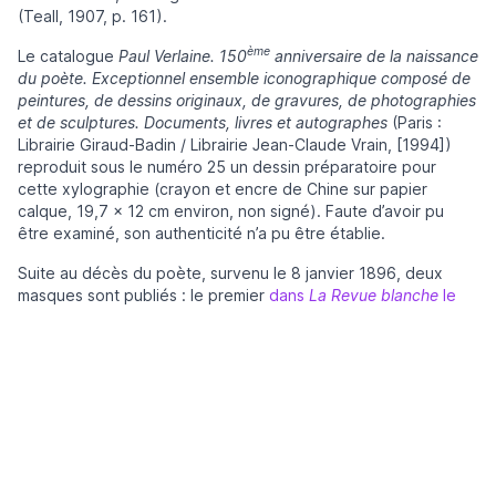
(Teall, 1907, p. 161).
ème
Le catalogue
Paul Verlaine. 150
anniversaire de la naissance
du poète. Exceptionnel ensemble iconographique composé de
peintures, de dessins originaux, de gravures, de photographies
et de sculptures. Documents, livres et autographes
(Paris :
Librairie Giraud-Badin / Librairie Jean-Claude Vrain, [1994])
reproduit sous le numéro 25 un dessin préparatoire pour
cette xylographie (crayon et encre de Chine sur papier
calque, 19,7 x 12 cm environ, non signé). Faute d’avoir pu
être examiné, son authenticité n’a pu être établie.
Suite au décès du poète, survenu le 8 janvier 1896, deux
masques sont publiés : le premier
dans
La Revue blanche
le
er
1
février 1896
, le second
en octobre 1896 dans
Le Livre des
masques
.
Katia Poletti
Catégories