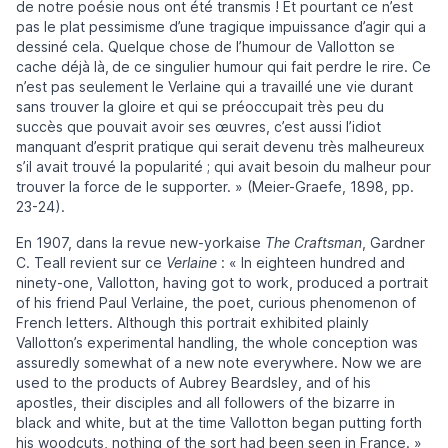
de notre poésie nous ont été transmis ! Et pourtant ce n’est
pas le plat pessimisme d’une tragique impuissance d’agir qui a
dessiné cela. Quelque chose de l’humour de Vallotton se
cache déjà là,
de ce singulier humour qui fait perdre le rire. Ce
n’est pas seulement le Verlaine qui a travaillé une vie durant
sans trouver la gloire et qui se préoccupait très peu du
succès que pouvait avoir ses œuvres, c’est aussi l’idiot
manquant d’esprit pratique qui serait devenu très malheureux
s’il avait trouvé la popularité ; qui avait besoin du malheur pour
trouver la force de le supporter. » (Meier-Graefe, 1898, pp.
23-24).
En 1907, dans la revue new-yorkaise
The Craftsman
, Gardner
C. Teall revient sur ce
Verlaine
: « In eighteen hundred and
ninety‑one, Vallotton, having got to work, produced a portrait
of his friend Paul Verlaine, the poet, curious phenomenon of
French letters. Although this portrait exhibited plainly
Vallotton’s experimental handling, the whole conception was
assuredly somewhat of a new note everywhere. Now we are
used to the products of Aubrey Beardsley, and of his
apostles, their disciples and all followers of the bizarre in
black and white, but at the time Vallotton began putting forth
his woodcuts, nothing of the sort had been seen in France. »