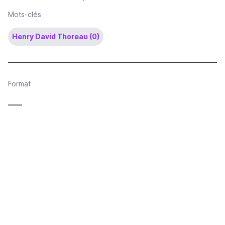
Mots-clés
Henry David Thoreau (0)
Format
____
Composition
Flottante
Couleur
Noir et blanc
Technique de reproduction
Dessin reproduit par procédé photomécanique