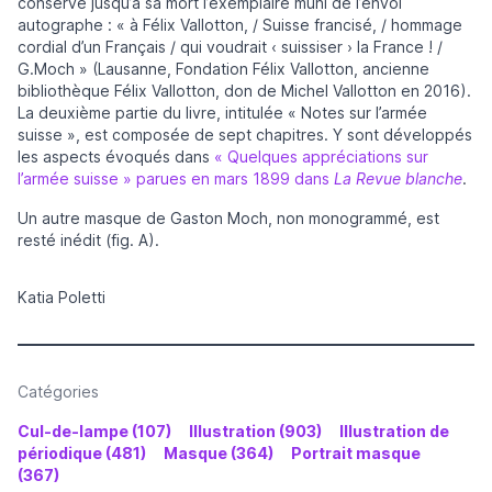
conservé jusqu’à sa mort l’exemplaire muni de l’envoi
autographe : « à Félix Vallotton, / Suisse francisé, / hommage
cordial d’un Français / qui voudrait ‹ suissiser › la France ! /
G.Moch » (Lausanne, Fondation Félix Vallotton, ancienne
bibliothèque Félix Vallotton, don de Michel Vallotton en 2016).
La deuxième partie du livre, intitulée « Notes sur l’armée
suisse », est composée de sept chapitres. Y sont développés
les aspects évoqués dans
« Quelques appréciations sur
l’armée suisse » parues en mars 1899 dans
La Revue blanche
.
Un autre masque de Gaston Moch, non monogrammé, est
resté inédit (fig. A).
Katia Poletti
Catégories
Cul-de-lampe (107)
Illustration (903)
Illustration de
périodique (481)
Masque (364)
Portrait masque
(367)