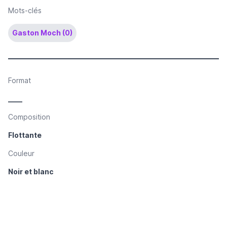
Mots-clés
Gaston Moch (0)
Format
____
Composition
Flottante
Couleur
Noir et blanc
Technique de reproduction
Dessin reproduit par procédé photomécanique
Gravure/photogravure