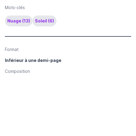
Mots-clés
Nuage (13)
Soleil (6)
Format
Inférieur à une demi-page
Composition
Flottante
Couleur
Noir et blanc
Technique de reproduction des illustrations
Dessin reproduit par procédé photomécanique