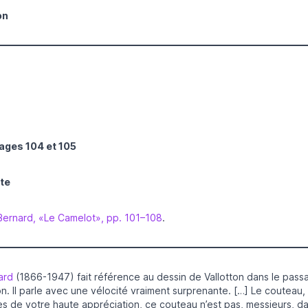
on
pages 104 et 105
xte
 Bernard, «Le Camelot», pp. 101–108
.
ard
(1866-1947) fait référence au dessin de Vallotton dans le passa
 Il parle avec une vélocité vraiment surprenante. […] Le couteau
 de votre haute appréciation, ce couteau n’est pas, messieurs, da