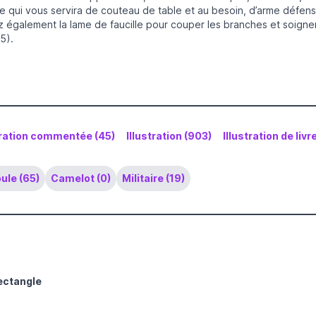
rte qui vous servira de couteau de table et au besoin, d’arme défen
 également la lame de faucille pour couper les branches et soigner v
5).
tration commentée (45)
Illustration (903)
Illustration de livr
ule (65)
Camelot (0)
Militaire (19)
ectangle