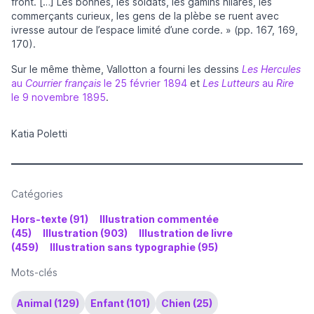
front. […] Les bonnes, les soldats, les gamins hilares, les
commerçants curieux, les gens de la plèbe se ruent avec
ivresse autour de l’espace limité d’une corde. » (pp. 167, 169,
170).
Sur le même thème, Vallotton a fourni les dessins
Les Hercules
au
Courrier français
le 25 février 1894
et
Les Lutteurs
au
Rire
le 9 novembre 1895
.
Katia Poletti
Catégories
Hors-texte (91)
Illustration commentée
(45)
Illustration (903)
Illustration de livre
(459)
Illustration sans typographie (95)
Mots-clés
Animal (129)
Enfant (101)
Chien (25)