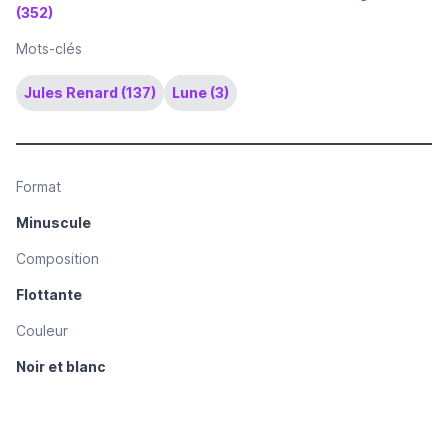
(352)
Mots-clés
Jules Renard (137)
Lune (3)
Format
Minuscule
Composition
Flottante
Couleur
Noir et blanc
Technique de reproduction des illustrations
Dessin reproduit par procédé photomécanique