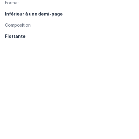
Format
Inférieur à une demi-page
Composition
Flottante
Couleur
Noir et blanc
Technique de reproduction des illustrations
Dessin reproduit par procédé photomécanique
Gravure/photogravure
non spécifié
Papier (pour les illustrations)
Papier d’édition
Signature