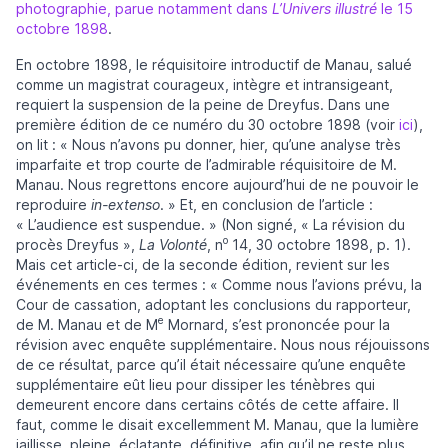
photographie, parue notamment dans
L’Univers illustré
le 15
octobre 1898
.
En octobre 1898, le réquisitoire introductif de Manau, salué
comme un magistrat courageux, intègre et intransigeant,
requiert la suspension de la peine de Dreyfus. Dans une
première édition de ce numéro du 30 octobre 1898 (voir
ici
),
on lit : « Nous n’avons pu donner, hier, qu’une analyse très
imparfaite et trop courte de l’admirable réquisitoire de M.
Manau. Nous regrettons encore aujourd’hui de ne pouvoir le
reproduire
in-extenso
. » Et, en conclusion de l’article :
« L’audience est suspendue. » (Non signé, « La révision du
o
procès Dreyfus »,
La Volonté
, n
14, 30 octobre 1898, p. 1).
Mais cet article-ci, de la seconde édition, revient sur les
événements en ces termes : « Comme nous l’avions prévu, la
Cour de cassation, adoptant les conclusions du rapporteur,
e
de M. Manau et de M
Mornard, s’est prononcée pour la
révision avec enquête supplémentaire. Nous nous réjouissons
de ce résultat, parce qu’il était nécessaire qu’une enquête
supplémentaire eût lieu pour dissiper les ténèbres qui
demeurent encore dans certains côtés de cette affaire. Il
faut, comme le disait excellemment M. Manau, que la lumière
jaillisse, pleine, éclatante, définitive, afin qu’il ne reste plus