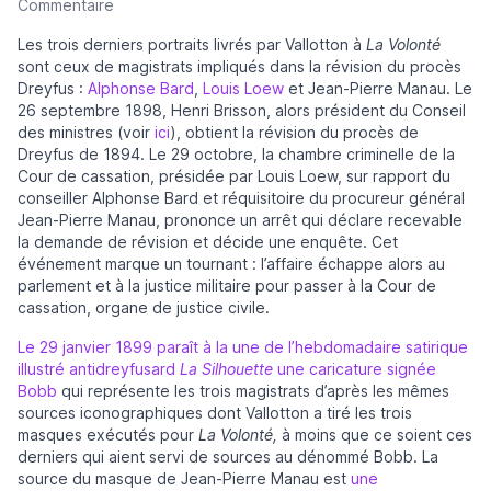
Commentaire
Les trois derniers portraits livrés par Vallotton à
La Volonté
sont ceux de magistrats impliqués dans la révision du procès
Dreyfus :
Alphonse Bard
,
Louis Loew
et Jean-Pierre Manau. Le
26 septembre 1898, Henri Brisson, alors président du Conseil
des ministres (voir
ici
), obtient la révision du procès de
Dreyfus de 1894. Le 29 octobre, la chambre criminelle de la
Cour de cassation, présidée par Louis Loew, sur rapport du
conseiller Alphonse Bard et réquisitoire du procureur général
Jean-Pierre Manau, prononce un arrêt qui déclare recevable
la demande de révision et décide une enquête. Cet
événement marque un tournant : l’affaire échappe alors au
parlement et à la justice militaire pour passer à la Cour de
cassation, organe de justice civile.
Le 29 janvier 1899 paraît à la une de l’hebdomadaire satirique
illustré antidreyfusard
La Silhouette
une caricature signée
Bobb
qui représente les trois magistrats d’après les mêmes
sources iconographiques dont Vallotton a tiré les trois
masques exécutés pour
La Volonté,
à moins que ce soient ces
derniers qui aient servi de sources au dénommé Bobb. La
source du masque de Jean-Pierre Manau est
une