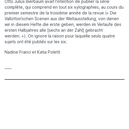
Otto Julius Bierbaum avait l’intention de publier la série
complète, qui comprend en tout six xylographies, au cours du
premier semestre de la troisième année de la revue (« Die
Vallotton’schen Scenen aus der Weltausstellung, von denen
wir in diesem Hefte die erste geben, werden im Verlaufe des
ersten Halbjahres alle [sechs an der Zahl] gebracht
werden. »). On ignore la raison pour laquelle seuls quatre
sujets ont été publiés sur les six.
Nadine Franci et Katia Poletti
____
Catégories
Hors-texte (91)
Illustration (903)
Illustration de
périodique (481)
Xylographie (48)
Illustration sans
typographie (95)
Mots-clés