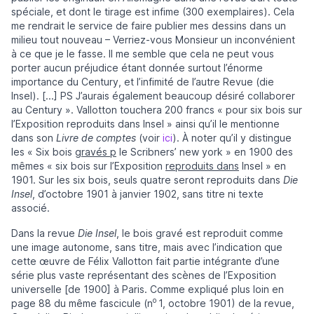
spéciale, et dont le tirage est infime (300 exemplaires). Cela
me rendrait le service de faire publier mes dessins dans un
milieu tout nouveau – Verriez-vous Monsieur un inconvénient
à ce que je le fasse. Il me semble que cela ne peut vous
porter aucun préjudice étant donnée surtout l’énorme
importance du Century, et l’infimité de l’autre Revue (die
Insel). [...] PS J’aurais également beaucoup désiré collaborer
au Century ». Vallotton touchera 200 francs « pour six bois sur
l’Exposition reproduits dans Insel » ainsi qu’il le mentionne
dans son
Livre de comptes
(voir
ici
). À noter qu’il y distingue
les « Six bois
gravés p
le Scribners’ new york » en 1900 des
mêmes « six bois sur l’Exposition
reproduits dans
Insel » en
1901. Sur les six bois, seuls quatre seront reproduits dans
Die
Insel
, d’octobre 1901 à janvier 1902, sans titre ni texte
associé.
Dans la revue
Die Insel
, le bois gravé est reproduit comme
une image autonome, sans titre, mais avec l’indication que
cette œuvre de Félix Vallotton fait partie intégrante d’une
série plus vaste représentant des scènes de l’Exposition
universelle [de 1900] à Paris. Comme expliqué plus loin en
o
page 88 du même fascicule (n
1, octobre 1901) de la revue,