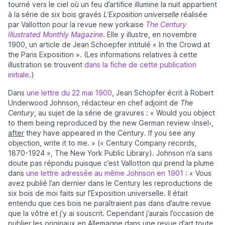
tourné vers le ciel où un feu d’artifice illumine la nuit appartient
à la série de six bois gravés
L’Exposition universelle
réalisée
par Vallotton pour la revue new yorkaise
The Century
Illustrated Monthly Magazine
. Elle y illustre, en novembre
1900, un article de Jean Schoepfer intitulé « In the Crowd at
the Paris Exposition ». (Les informations relatives à cette
illustration se trouvent
dans la fiche de cette publication
initiale
.)
Dans
une lettre du 22 mai 1900
, Jean Schopfer écrit à Robert
Underwood Johnson, rédacteur en chef adjoint de
The
Century
, au sujet de la série de gravures : « Would you object
to them being reproduced by the new German review ‹Insel›,
after
they have appeared in the Century. If you see any
objection, write it to me. » (« Century Company records,
1870-1924 », The New York Public Library). Johnson n’a sans
doute pas répondu puisque c’est Vallotton qui prend la plume
dans
une lettre adressée au même Johnson en 1901
: « Vous
avez publié l’an dernier dans le Century les reproductions de
six bois de moi faits sur l’Exposition universelle. Il était
entendu que ces bois ne paraîtraient pas dans d’autre revue
que la vôtre et j’y ai souscrit. Cependant j’aurais l’occasion de
publier les originaux en Allemagne dans une revue d’art toute