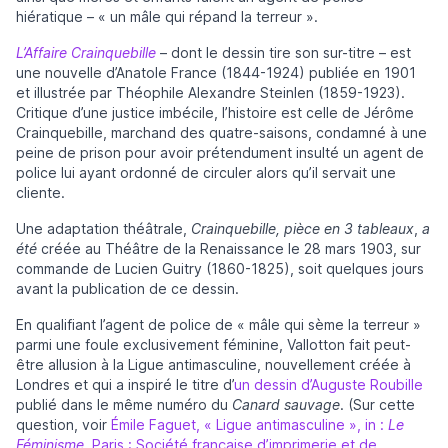
hiératique – « un mâle qui répand la terreur ».
L’Affaire Crainquebille
– dont le dessin tire son sur-titre – est
une nouvelle d’Anatole France (1844-1924) publiée en 1901
et illustrée par Théophile Alexandre Steinlen (1859-1923).
Critique d’une justice imbécile, l’histoire est celle de Jérôme
Crainquebille, marchand des quatre-saisons, condamné à une
peine de prison pour avoir prétendument insulté un agent de
police lui ayant ordonné de circuler alors qu’il servait une
cliente.
Une adaptation théâtrale,
Crainquebille, pièce en 3 tableaux
,
a
été
créée au Théâtre de la Renaissance le 28 mars 1903, sur
commande de Lucien Guitry (1860-1825), soit quelques jours
avant la publication de ce dessin.
En qualifiant l’agent de police de « mâle qui sème la terreur »
parmi une foule exclusivement féminine, Vallotton fait peut-
être allusion à la Ligue antimasculine, nouvellement créée à
Londres et qui a inspiré le titre d’
un dessin d’Auguste Roubille
publié dans le même numéro du
Canard sauvage
. (Sur cette
question, voir
Émile Faguet, « Ligue antimasculine », in :
Le
Féminisme
, Paris : Société française d’imprimerie et de