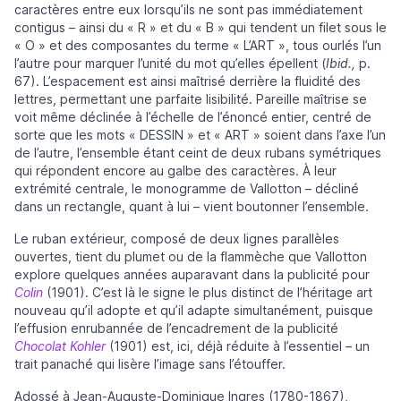
caractères entre eux lorsqu’ils ne sont pas immédiatement
contigus – ainsi du « R » et du « B » qui tendent un filet sous le
« O » et des composantes du terme « L’ART », tous ourlés l’un
l’autre pour marquer l’unité du mot qu’elles épellent (
Ibid.,
p.
67). L’espacement est ainsi maîtrisé derrière la fluidité des
lettres, permettant une parfaite lisibilité. Pareille maîtrise se
voit même déclinée à l’échelle de l’énoncé entier, centré de
sorte que les mots « DESSIN » et « ART » soient dans l’axe l’un
de l’autre, l’ensemble étant ceint de deux rubans symétriques
qui répondent encore au galbe des caractères. À leur
extrémité centrale, le monogramme de Vallotton – décliné
dans un rectangle, quant à lui – vient boutonner l’ensemble.
Le ruban extérieur, composé de deux lignes parallèles
ouvertes, tient du plumet ou de la flammèche que Vallotton
explore quelques années auparavant dans la publicité pour
Colin
(1901). C’est là le signe le plus distinct de l’héritage art
nouveau qu’il adopte et qu’il adapte simultanément, puisque
l’effusion enrubannée de l’encadrement de la publicité
Chocolat Kohler
(1901) est, ici, déjà réduite à l’essentiel – un
trait panaché qui lisère l’image sans l’étouffer.
Adossé à Jean-Auguste-Dominique Ingres (1780-1867),