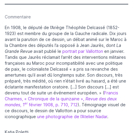
Commentaire
En 1908, le député de l’Ariège Théophile Delcassé (1852-
1923) est membre du groupe de la Gauche radicale. Dix jours
avant la parution de ce dessin, un débat animé sur le Maroc à
la Chambre des députés l’a opposé à Jean Jaurès, dont
La
Grande Revue
avait publié le
portrait par Vallotton
en janvier.
Tandis que Jaurès réclamait l’arrêt des interventions militaires
françaises au Maroc pour incompatibilité avec une politique
de paix, le colonialiste Delcassé « a pris sa revanche des
amertumes qu’il avait dû longtemps subir. Son discours, très
préparé, très médité, où rien n’était livré au hasard, a été une
éclatante manifestation oratoire. [...] Son discours [...] est
devenu tout de suite un événement européen. » (
Francis
Charmes, « Chronique de la quinzaine »,
Revue des deux
er
mondes
, 1
février 1908, p. 710, 712
). Témoignage visuel de
ce discours, le dessin de Vallotton a pour source
iconographique
une photographie de l’Atelier Nadar
.
Katia Poletti