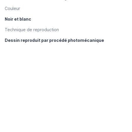
Couleur
Noir et blanc
Technique de reproduction
Dessin reproduit par procédé photomécanique
Gravure/photogravure
____
Signature
Monogrammé en bas à droite
Autre·s mention·s sur l’illustration
____
Autre·s mention·s en marge de l’illustration
Un croquis de Félix Vallotton [sur la serpente superposée à
l’illustration (fig. A)]