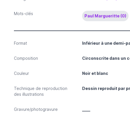
Mots-clés
Paul Margueritte (0)
Format
Inférieur à une demi-p
Composition
Circonscrite dans un c
Couleur
Noir et blanc
Technique de reproduction
Dessin reproduit par 
des illustrations
Gravure/photogravure
____
Papier (pour les illustrations)
Papier de Hollande ver