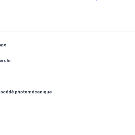
age
ercle
procédé photomécanique
gé