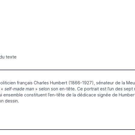
 du texte
 politicien français Charles Humbert (1866-1927), sénateur de la 
 «
self-made man
» selon son en-tête. Ce portrait est l’un des sep
ui ensemble constituent l’en-tête de la dédicace signée de Humbert. 
on dessin.