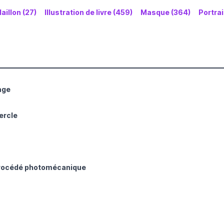
aillon (27)
Illustration de livre (459)
Masque (364)
Portrai
age
ercle
procédé photomécanique