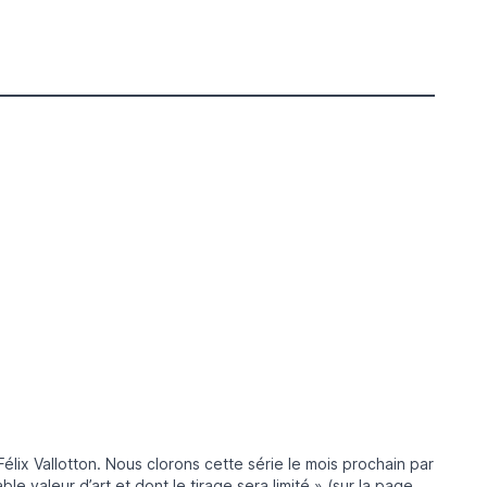
 Félix Vallotton. Nous clorons cette série le mois prochain par
e valeur d’art et dont le tirage sera limité.» (sur la page