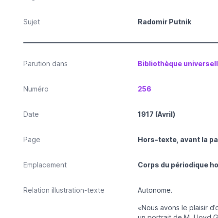
Sujet
Radomir Putnik
Parution dans
Bibliothèque universel
Numéro
256
Date
1917 (Avril)
Page
Hors-texte, avant la pa
Emplacement
Corps du périodique h
Relation illustration-texte
Autonome.
«Nous avons le plaisir d’
un portrait de M. Lloyd G