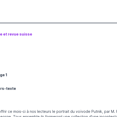
le et revue suisse
ge 1
ors-texte
offrir ce mois-ci à nos lecteurs le portrait du voïvode Putnik, par M.
eorge. Tous ensemble ils formeront une collection d’une incontestabl