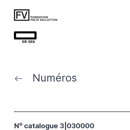
Numéros
o
N
catalogue 3|030000