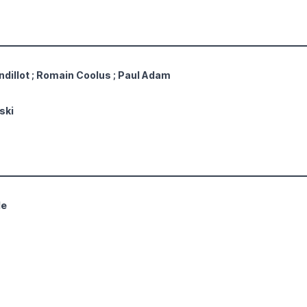
ndillot ; Romain Coolus ; Paul Adam
ski
le