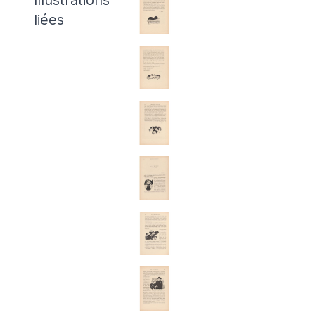
Illustrations
liées