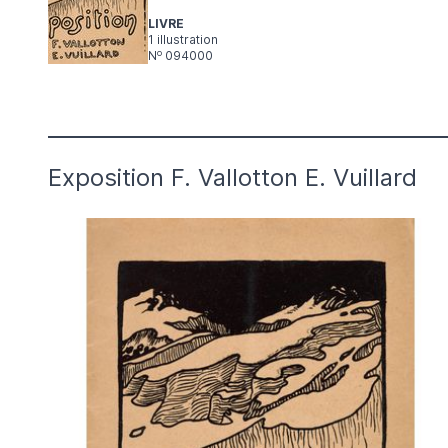
LIVRE
1 illustration
o
N
094000
Exposition F. Vallotton E. Vuillard