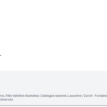
anci,
Félix Vallotton illustrateur. Catalogue raisonné
, Lausanne / Zurich : Fondation
s réservés