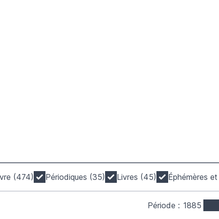
livre (474)
Périodiques (35)
Livres (45)
Éphémères et 
Période :
1885