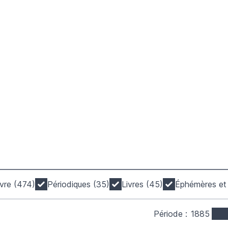
livre (474)
Périodiques (35)
Livres (45)
Éphémères et 
Période :
1885