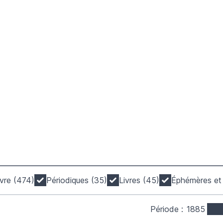
livre (474)
Périodiques (35)
Livres (45)
Éphémères et 
Période :
1885