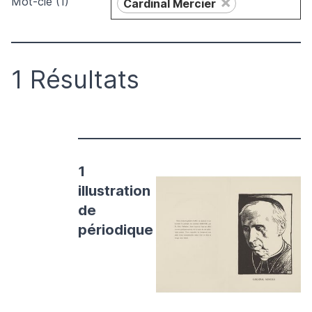
×
Mot-clé (1)
Cardinal Mercier
1 Résultats
1
illustration
de
périodique