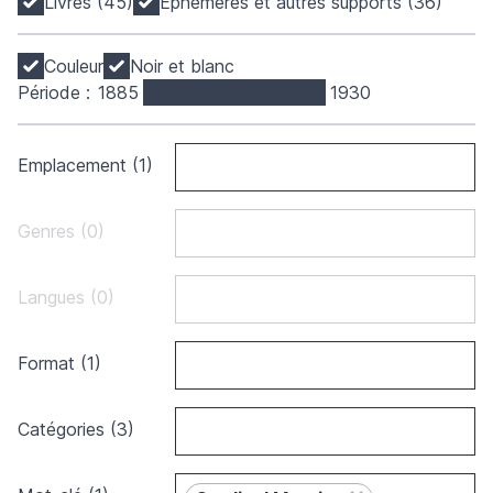
Livres (45)
Éphémères et autres supports (36)
Couleur
Noir et blanc
Période :
1885
1930
Emplacement (1)
Genres (0)
Langues (0)
Format (1)
Catégories (3)