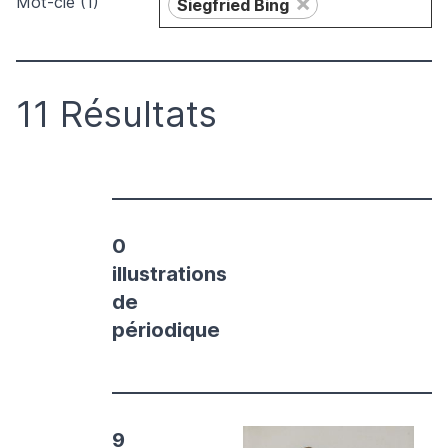
×
Mot-clé (1)
Siegfried Bing
11 Résultats
0
illustrations
de
périodique
9