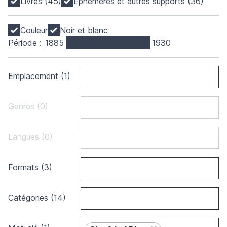
Livres (45)
Éphémères et autres supports (36)
Couleur
Noir et blanc
Période :
1885
1930
Emplacement (1)
Genres (0)
Langues (0)
Formats (3)
Catégories (14)