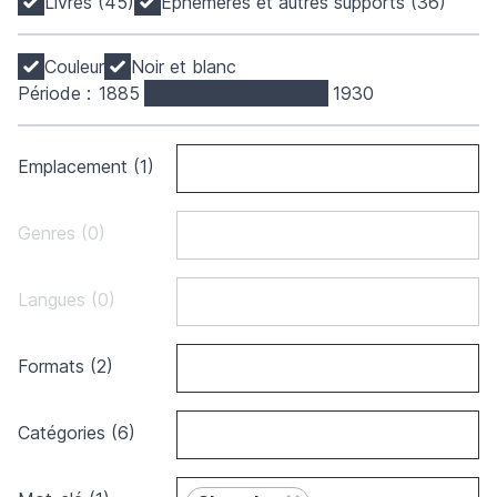
Livres (45)
Éphémères et autres supports (36)
Couleur
Noir et blanc
Période :
1885
1930
Emplacement (1)
Genres (0)
Langues (0)
Formats (2)
Catégories (6)