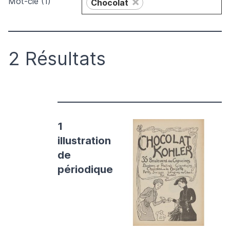
×
Mot-clé (1)
Chocolat
2 Résultats
1
illustration
de
périodique