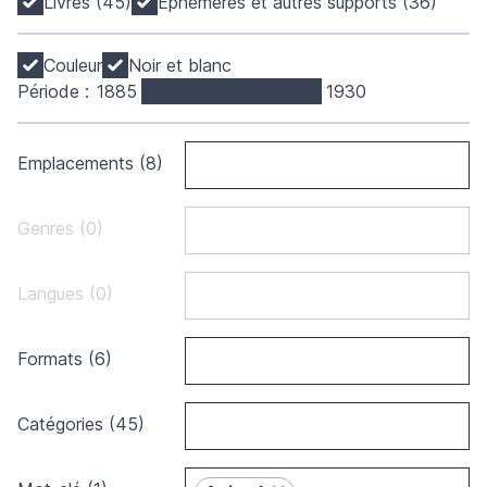
Livres (45)
Éphémères et autres supports (36)
Couleur
Noir et blanc
Période :
1885
1930
Emplacements (8)
Genres (0)
Langues (0)
Formats (6)
Catégories (45)