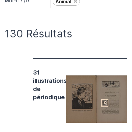
×
Mot-clé (1)
Animal
130 Résultats
31
illustrations
de
périodique