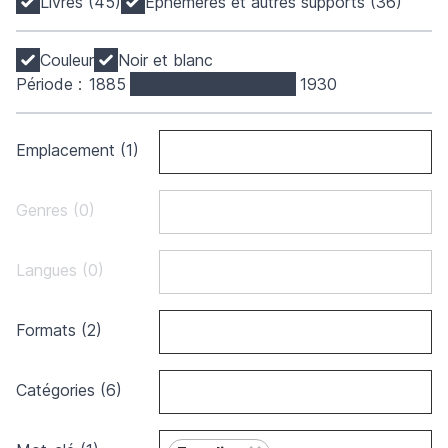
Livres (45)
Éphémères et autres supports (36)
Couleur
Noir et blanc
Période :
1885
1930
Emplacement (1)
Genres (0)
Langues (0)
Formats (2)
Catégories (6)