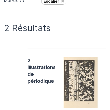
×
Mot-clé (1)
Escalier
2 Résultats
2
illustrations
de
périodique