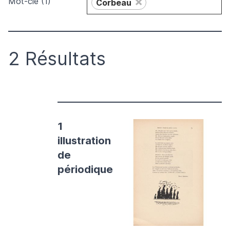
×
Mot-clé (1)
Corbeau
2 Résultats
1
illustration
de
périodique