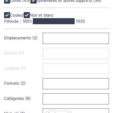
Livres (45)
Éphémères et autres supports (36)
Couleur
Noir et blanc
Période :
1885
1930
Emplacements (2)
Genres (0)
Langues (0)
Formats (2)
Catégories (8)