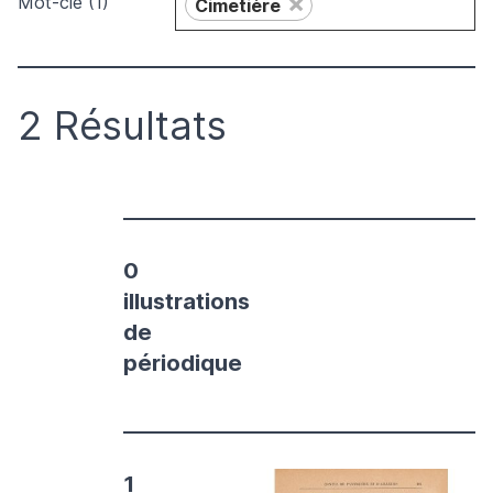
×
Mot-clé (1)
Cimetière
2 Résultats
0
illustrations
de
périodique
1