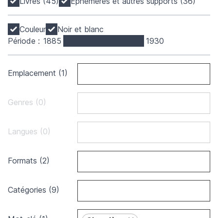
Livres (45)
Éphémères et autres supports (36)
Couleur
Noir et blanc
Période :
1885
1930
Emplacement (1)
Genres (0)
Langues (0)
Formats (2)
Catégories (9)