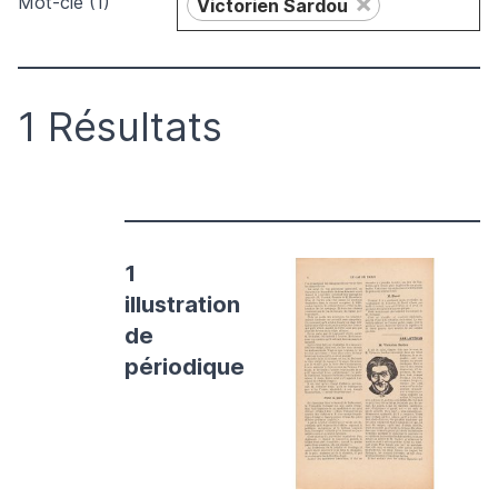
×
Mot-clé (1)
Victorien Sardou
1 Résultats
1
illustration
de
périodique