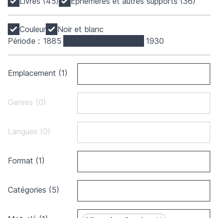
Livres (45)
Éphémères et autres supports (36)
Couleur
Noir et blanc
Période :
1885
1930
Emplacement (1)
Genres (0)
Langues (0)
Format (1)
Catégories (5)