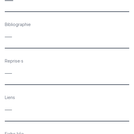
Bibliographie
____
Reprise·s
____
Liens
____
Fiche liée