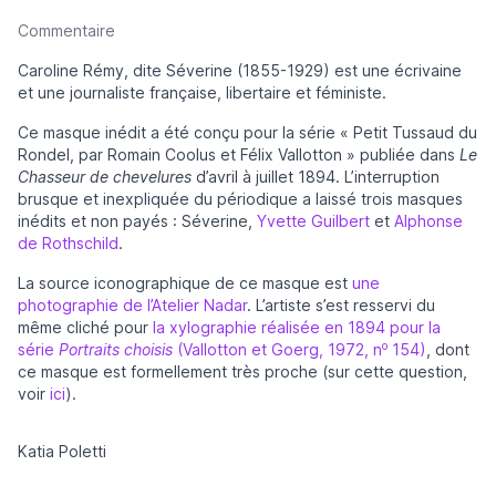
Commentaire
Caroline Rémy, dite Séverine (1855-1929) est une écrivaine
et une journaliste française, libertaire et féministe.
Ce masque inédit a été conçu pour la série « Petit Tussaud du
Rondel, par Romain Coolus et Félix Vallotton » publiée dans
Le
Chasseur de chevelures
d’avril à juillet 1894. L’interruption
brusque et inexpliquée du périodique a laissé trois masques
inédits et non payés : Séverine,
Yvette Guilbert
et
Alphonse
de Rothschild
.
La source iconographique de ce masque est
une
photographie de l’Atelier Nadar
. L’artiste s’est resservi du
même cliché pour
la xylographie réalisée en 1894 pour la
o
série
Portraits choisis
(Vallotton et Goerg, 1972, n
154)
, dont
ce masque est formellement très proche (sur cette question,
voir
ici
).
Katia Poletti