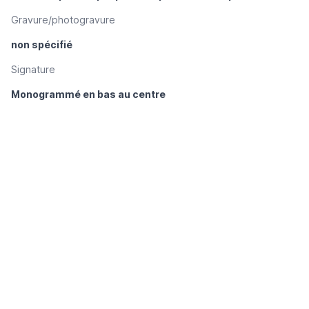
Gravure/photogravure
non spécifié
Signature
Monogrammé en bas au centre
Autre·s mention·s sur l’illustration
____
Autre·s mention·s en marge de l’illustration
____
Autre·s mention·s dans la publication
« Remy de Gourmont, Nouveaux masques : […] Paul Fort […] ;
les cinq masques dessinés par Félix Vallotton » dans la table
des matières du Tome XXIV
Remarques