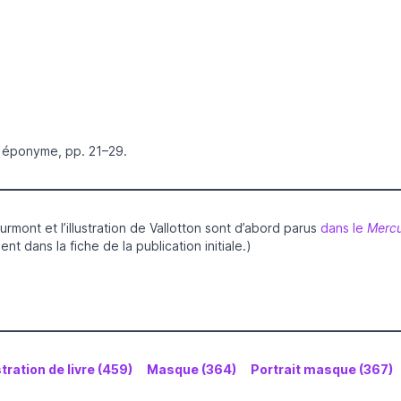
e éponyme, pp. 21–29.
mont et l’illustration de Vallotton sont d’abord parus
dans le
Mercu
vent dans la fiche
de la publication initiale.)
stration de livre (459)
Masque (364)
Portrait masque (367)